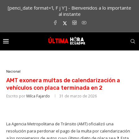
[penci_date format='l, F j Y'] - Bienvenidos a lo importante
al instante
Nacional
AMT exonera multas de calendarización a
vehículos con placa terminada en 2
Escrito por
Milca Fajardo
31 de marzo de 2026
La Agencia Metropolitana de Tránsito (AMT) oficializó una
resolución para perdonar el pago de la multa por calendarización
a los propietarios de autos cuyo último dígito de placa sea
2
. Esta