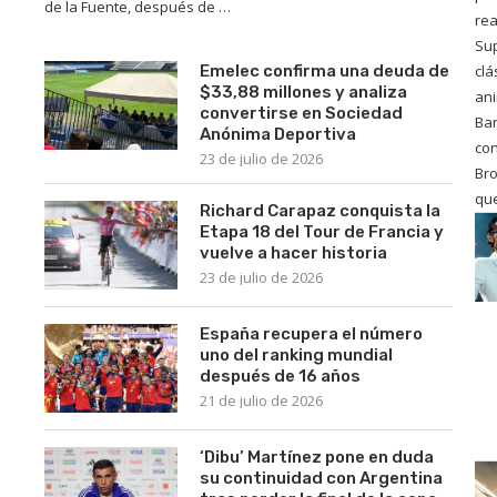
de la Fuente, después de …
rea
Sup
Emelec confirma una deuda de
clá
$33,88 millones y analiza
an
convertirse en Sociedad
Ba
Anónima Deportiva
co
23 de julio de 2026
Bro
qu
Richard Carapaz conquista la
Etapa 18 del Tour de Francia y
vuelve a hacer historia
23 de julio de 2026
España recupera el número
uno del ranking mundial
después de 16 años
21 de julio de 2026
‘Dibu’ Martínez pone en duda
su continuidad con Argentina