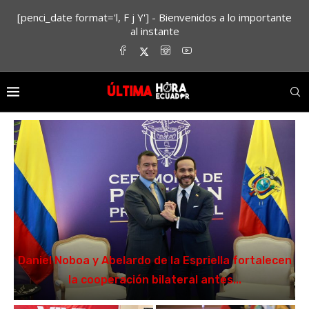
[penci_date format='l, F j Y'] - Bienvenidos a lo importante
al instante
Daniel Noboa y Abelardo de la Espriella fortalecen
la cooperación bilateral antes...