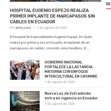
DE
j
HOSPITAL EUGENIO ESPEJO REALIZA
PRIMER IMPLANTE DE MARCAPASOS SIN
CABLES EN ECUADOR
Por
7 de agosto de 2026
Jeimy Lima
El Hospital de Especialidades Eugenio Espejo, en Quito,
realizó por primera vez en Ecuador el implante de un
marcapasos sin cables, conocido como leadless. El …
GOBIERNO NACIONAL
FORTALECE LA LACTANCIA
MATERNA CON ENFOQUE
INTERCULTURAL EN CAYAMBE
7 de agosto de 2026
Nueva Ley de Extradición
entra en vigencia en Ecuador
7 de agosto de 2026