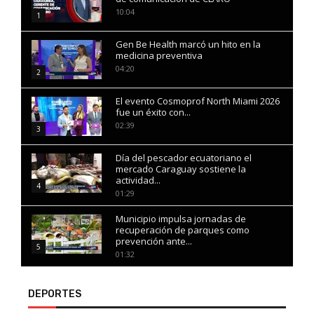
10:04
1
Gen Be Health marcó un hito en la
medicina preventiva
04:20
2
El evento Cosmoprof North Miami 2026
fue un éxito con...
02:39
3
Día del pescador ecuatoriano el
mercado Caraguay sostiene la
actividad...
4
01:29
Municipio impulsa jornadas de
recuperación de parques como
prevención ante...
5
01:32
DEPORTES