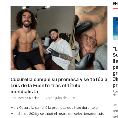
EN
“L
Su
ll
pa
gr
Ji
Cucurella cumple su promesa y se tatúa a
pr
Luis de la Fuente tras el título
mundialista
Po
de 
Por
28 de julio de 2026
Romina Macías
Jim
Marc Cucurella cumplió la promesa que hizo durante el
pr
Mundial de 2026 y se tatuó el rostro del seleccionador Luis
pel