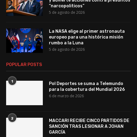
y advierte acciones contra presuntos
“narcopoliticos”
5 de agosto de 2026
La NASA elige al primer astronauta
europeo para una histórica misión
rumbo a la Luna
5 de agosto de 2026
POPULAR POSTS
1
Pol Deportes se suma a Telemundo
para la cobertura del Mundial 2026
6 de marzo de 2026
2
MACCARI RECIBE CINCO PARTIDOS DE
SANCIÓN TRAS LESIONAR A JOHAN
GARCÍA