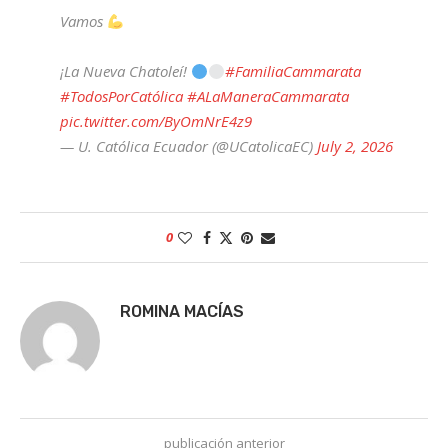
Vamos
¡La Nueva Chatoleí!
#FamiliaCammarata
#TodosPorCatólica
#ALaManeraCammarata
pic.twitter.com/ByOmNrE4z9
— U. Católica Ecuador (@UCatolicaEC)
July 2, 2026
0
ROMINA MACÍAS
publicación anterior