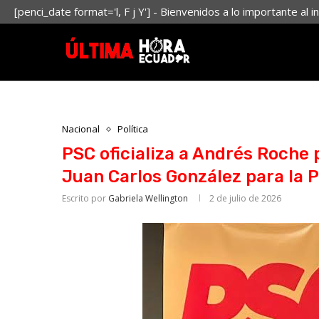
[penci_date format='l, F j Y'] - Bienvenidos a lo importante al i
Nacional
Política
PSC oficializa a Andrés Roche p
Juan Carlos González para la 
Escrito por
Gabriela Wellington
2 de julio de 2026