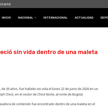
nstante
INICIO
NACIONAL
INTERNACIONAL
ACTUALIDAD
DEP
reció sin vida dentro de una maleta
, de 36 años, fue hallado sin vida el lunes 22 de junio de 2026 en un
ph Chicó, en el sector de Chicó Norte, al norte de Bogotá.
 creadora de contenido fue encontrado dentro de una maleta en el