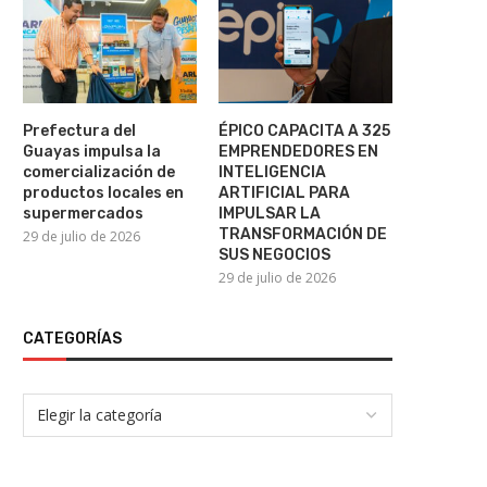
Putin avanza contra la oposición
Estados Unidos sanciona 
Prefectura del
ÉPICO CAPACITA A 325
rusa: buscan sacar...
empresas y ocho...
Guayas impulsa la
EMPRENDEDORES EN
7 de agosto de 2026
6 de agosto de 2026
comercialización de
INTELIGENCIA
productos locales en
ARTIFICIAL PARA
supermercados
IMPULSAR LA
TRANSFORMACIÓN DE
29 de julio de 2026
SUS NEGOCIOS
29 de julio de 2026
CATEGORÍAS