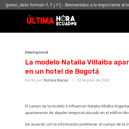
[penci_date format='l, F j Y'] - Bienvenidos a lo importante al i
Internacional
La modelo Natalia Villalba apa
en un hotel de Bogotá
Escrito por
Romina Macías
23 de junio de 2026
El cuerpo de la modelo e influencer Natalia Villalba Angarita
apartamento de alquiler temporal ubicado en el edificio Mor
De acuerdo con la información preliminar, el cuerpo de la