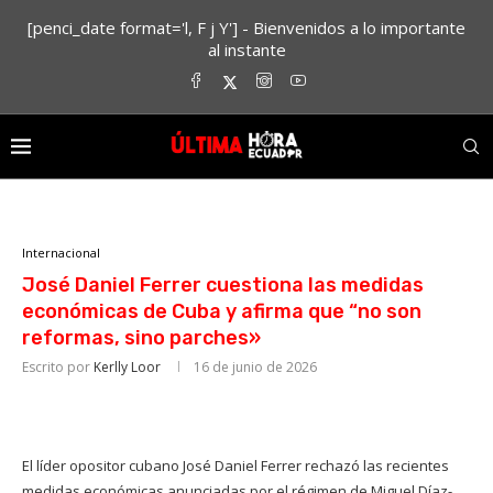
[penci_date format='l, F j Y'] - Bienvenidos a lo importante
al instante
Internacional
José Daniel Ferrer cuestiona las medidas
económicas de Cuba y afirma que “no son
reformas, sino parches»
Escrito por
Kerlly Loor
16 de junio de 2026
El líder opositor cubano José Daniel Ferrer rechazó las recientes
medidas económicas anunciadas por el régimen de Miguel Díaz-