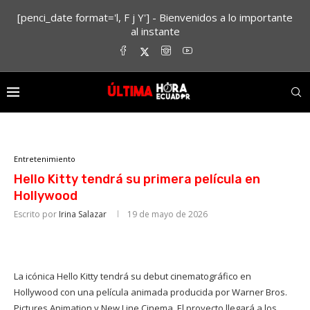
[penci_date format='l, F j Y'] - Bienvenidos a lo importante
al instante
Entretenimiento
Hello Kitty tendrá su primera película en
Hollywood
Escrito por
Irina Salazar
19 de mayo de 2026
La icónica Hello Kitty tendrá su debut cinematográfico en
Hollywood con una película animada producida por Warner Bros.
Pictures Animation y New Line Cinema. El proyecto llegará a los