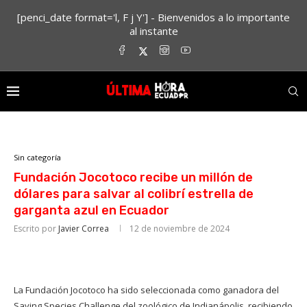
[penci_date format='l, F j Y'] - Bienvenidos a lo importante
al instante
Sin categoría
Fundación Jocotoco recibe un millón de
dólares para salvar al colibrí estrella de
garganta azul en Ecuador
Escrito por
Javier Correa
12 de noviembre de 2024
La Fundación Jocotoco ha sido seleccionada como ganadora del
Saving Species Challenge del zoológico de Indianápolis, recibiendo