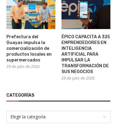
Nicolás Maduro compa
nuevamente ante la Justici
22 de julio de 2026
Prefectura del
ÉPICO CAPACITA A 325
Guayas impulsa la
EMPRENDEDORES EN
comercialización de
INTELIGENCIA
productos locales en
ARTIFICIAL PARA
supermercados
IMPULSAR LA
TRANSFORMACIÓN DE
29 de julio de 2026
SUS NEGOCIOS
29 de julio de 2026
CATEGORÍAS