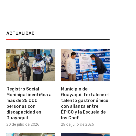
ACTUALIDAD
Registro Social
Municipio de
¡Elton John cumple 36 años sin
Municipal identifica a
Guayaquil fortalece el
beber alcohol!
más de 25.000
talento gastronómico
personas con
con alianza entre
30 de julio de 2026
discapacidad en
ÉPICO y la Escuela de
Guayaquil
los Chef
30 de julio de 2026
29 de julio de 2026