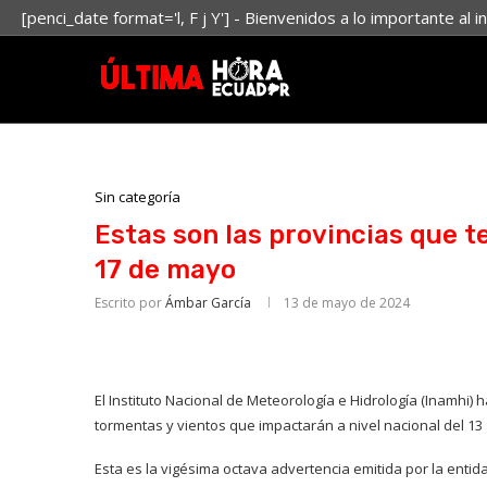
[penci_date format='l, F j Y'] - Bienvenidos a lo importante al i
Sin categoría
Estas son las provincias que te
17 de mayo
Escrito por
Ámbar García
13 de mayo de 2024
El Instituto Nacional de Meteorología e Hidrología (Inamhi) 
tormentas y vientos que impactarán a nivel nacional del 13
Esta es la vigésima octava advertencia emitida por la entid