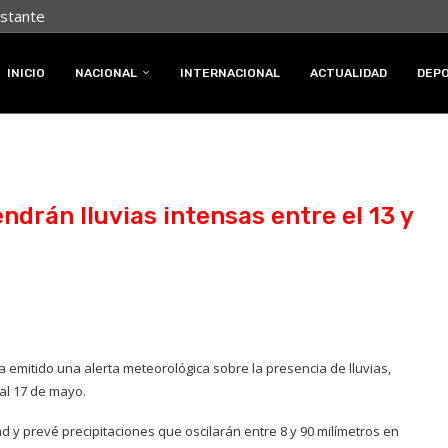
nstante
INICIO
NACIONAL
INTERNACIONAL
ACTUALIDAD
DEP
ndrán lluvias intensas entre el 13 y
ha emitido una alerta meteorológica sobre la presencia de lluvias,
 al 17 de mayo.
ad y prevé precipitaciones que oscilarán entre 8 y 90 milímetros en