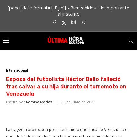
[penci_date format='l, F j Y'] - Bienvenidos a lo importante
al instante
Internacional
Esposa del futbolista Héctor Bello falleció
tras salvar a su hija durante el terremoto en
Venezuela
Escrito por
Romina Macías
26 de junio de 2026
La tragedia provocada por el terremoto que sacudió Venezuela el
pasado 24 de junio dejó una historia que ha conmovido al país.