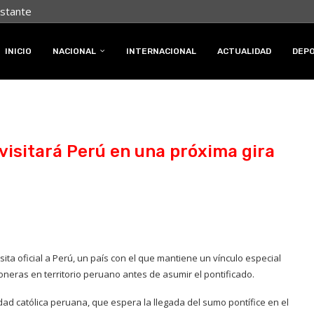
nstante
INICIO
NACIONAL
INTERNACIONAL
ACTUALIDAD
DEP
visitará Perú en una próxima gira
sita oficial a Perú, un país con el que mantiene un vínculo especial
oneras en territorio peruano antes de asumir el pontificado.
ad católica peruana, que espera la llegada del sumo pontífice en el