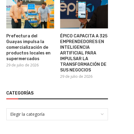
Putin avanza contra la oposición
Estados Unidos sanciona 
rusa: buscan sacar...
empresas y ocho...
7 de agosto de 2026
6 de agosto de 2026
Prefectura del
ÉPICO CAPACITA A 325
Guayas impulsa la
EMPRENDEDORES EN
comercialización de
INTELIGENCIA
productos locales en
ARTIFICIAL PARA
supermercados
IMPULSAR LA
TRANSFORMACIÓN DE
29 de julio de 2026
SUS NEGOCIOS
29 de julio de 2026
CATEGORÍAS