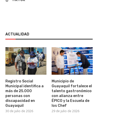
ACTUALIDAD
ÉPICO CAPACITA A 325
BIBLIOTECA MUNICIPAL A
EMPRENDEDORES EN
SEGUNDO TALLER DE LECTU
INTELIGENCIA ARTIFICIAL...
28 de julio de 2026
Registro Social
Municipio de
29 de julio de 2026
Municipal identifica a
Guayaquil fortalece el
más de 25.000
talento gastronómico
personas con
con alianza entre
discapacidad en
ÉPICO y la Escuela de
Guayaquil
los Chef
30 de julio de 2026
29 de julio de 2026