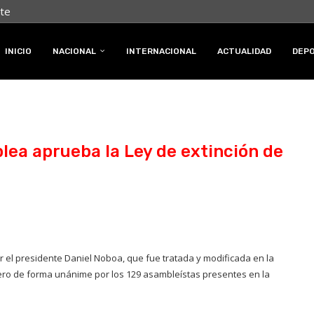
nte
INICIO
NACIONAL
INTERNACIONAL
ACTUALIDAD
DEP
lea aprueba la Ley de extinción de
 el presidente Daniel Noboa, que fue tratada y modificada en la
ro de forma unánime por los 129 asambleístas presentes en la