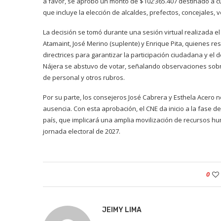
a favor, se aprobó un monto de $102’365.407 destinado a cu
que incluye la elección de alcaldes, prefectos, concejales, 
La decisión se tomó durante una sesión virtual realizada el
Atamaint, José Merino (suplente) y Enrique Pita, quienes re
directrices para garantizar la participación ciudadana y el
Nájera se abstuvo de votar, señalando observaciones sobr
de personal y otros rubros.
Por su parte, los consejeros José Cabrera y Esthela Acero n
ausencia. Con esta aprobación, el CNE da inicio a la fase 
país, que implicará una amplia movilización de recursos hu
jornada electoral de 2027.
0
JEIMY LIMA