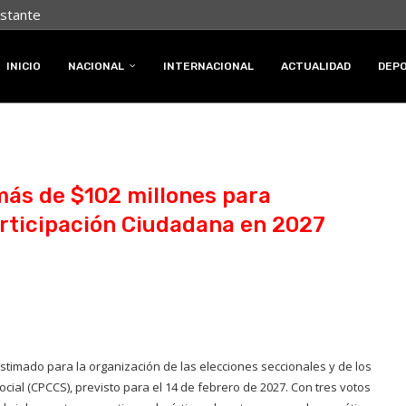
nstante
INICIO
NACIONAL
INTERNACIONAL
ACTUALIDAD
DEP
ás de $102 millones para
articipación Ciudadana en 2027
estimado para la organización de las elecciones seccionales y de los
cial (CPCCS), previsto para el 14 de febrero de 2027. Con tres votos