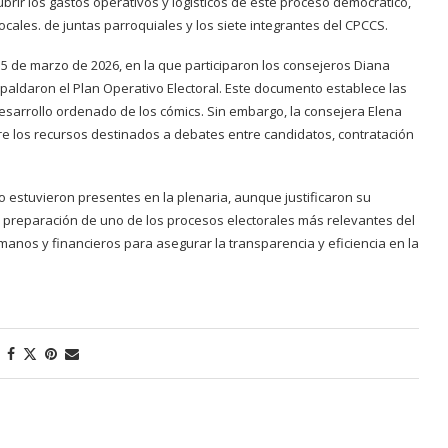
brir los gastos operativos y logísticos de este proceso democrático,
vocales. de juntas parroquiales y los siete integrantes del CPCCS.
 5 de marzo de 2026, en la que participaron los consejeros Diana
spaldaron el Plan Operativo Electoral. Este documento establece las
 desarrollo ordenado de los cómics. Sin embargo, la consejera Elena
e los recursos destinados a debates entre candidatos, contratación
o estuvieron presentes en la plenaria, aunque justificaron su
de preparación de uno de los procesos electorales más relevantes del
manos y financieros para asegurar la transparencia y eficiencia en la