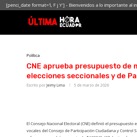
[penci_date format='l, F j Y'] - Bienvenidos a lo importante al i
Política
CNE aprueba presupuesto de m
elecciones seccionales y de P
Escrito por
Jeimy Lima
5 de marzo de 2026
El Consejo Nacional Electoral (CNE) definió el presupuesto 
vocales del Consejo de Participación Ciudadana y Control So