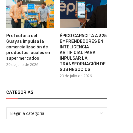
Gobierno de Javier Milei declara
Unidad Popular y Revol
terrorista a la...
Ciudadana sellan alianza 
6 de agosto de 2026
6 de agosto de 2026
Prefectura del
ÉPICO CAPACITA A 325
Guayas impulsa la
EMPRENDEDORES EN
comercialización de
INTELIGENCIA
productos locales en
ARTIFICIAL PARA
supermercados
IMPULSAR LA
TRANSFORMACIÓN DE
29 de julio de 2026
SUS NEGOCIOS
29 de julio de 2026
CATEGORÍAS