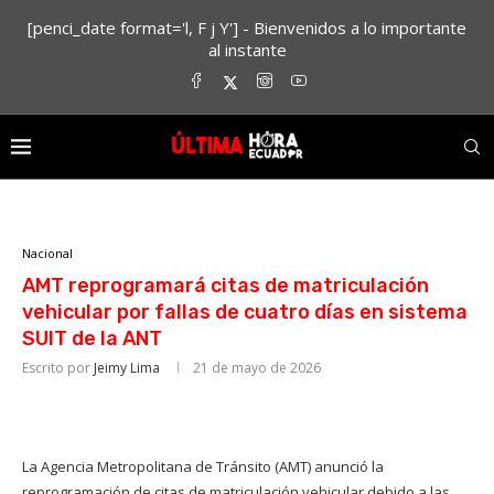
[penci_date format='l, F j Y'] - Bienvenidos a lo importante
al instante
Nacional
AMT reprogramará citas de matriculación
vehicular por fallas de cuatro días en sistema
SUIT de la ANT
Escrito por
Jeimy Lima
21 de mayo de 2026
La Agencia Metropolitana de Tránsito (AMT) anunció la
reprogramación de citas de matriculación vehicular debido a las