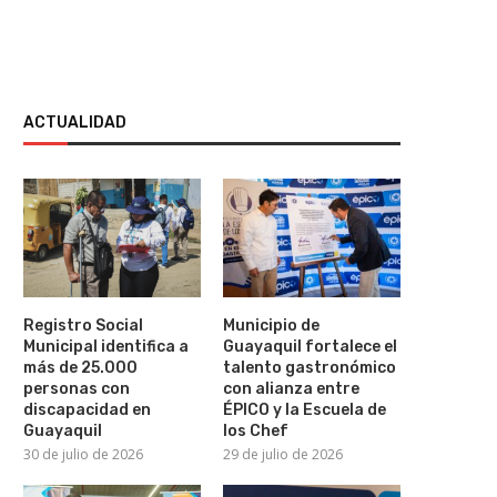
ACTUALIDAD
Registro Social
Municipio de
Municipal identifica a
Guayaquil fortalece el
más de 25.000
talento gastronómico
personas con
con alianza entre
Erika Vélez y Víctor Aráuz
“La Odisea” bate récord en 
discapacidad en
ÉPICO y la Escuela de
confirman su relación...
y superaría...
Guayaquil
los Chef
30 de julio de 2026
29 de julio de 2026
30 de julio de 2026
29 de julio de 2026