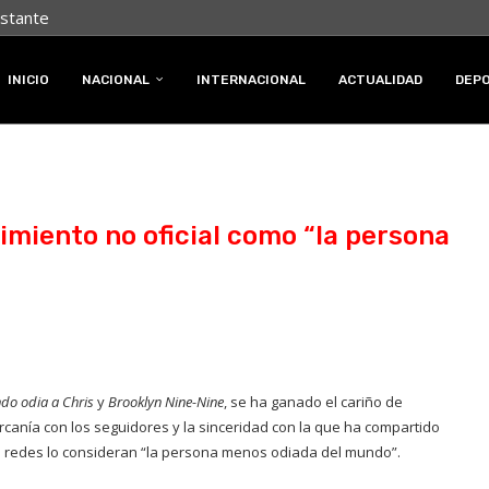
nstante
INICIO
NACIONAL
INTERNACIONAL
ACTUALIDAD
DEP
imiento no oficial como “la persona
do odia a Chris
y
Brooklyn Nine-Nine
, se ha ganado el cariño de
rcanía con los seguidores y la sinceridad con la que ha compartido
n redes lo consideran “la persona menos odiada del mundo”.