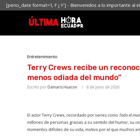
[penci_date format='l, F j Y'] - Bienvenidos a lo importante al i
Entretenimiento
Terry Crews recibe un reconoc
menos odiada del mundo”
Escrito por
Damaris Huacon
8 de junio de 2026
El actor Terry Crews, recordado por series como
Todo el mun
millones de personas gracias a su sentido del humor, su ce
momentos difíciles de su vida, motivo por el que muchos e