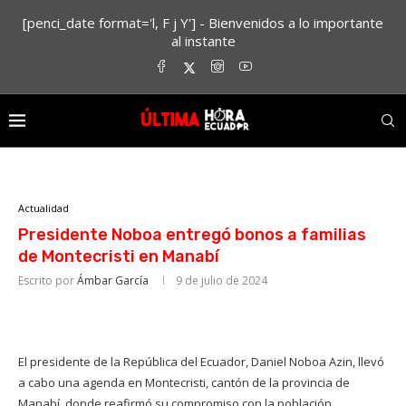
[penci_date format='l, F j Y'] - Bienvenidos a lo importante
al instante
Actualidad
Presidente Noboa entregó bonos a familias
de Montecristi en Manabí
Escrito por
Ámbar García
9 de julio de 2024
El presidente de la República del Ecuador, Daniel Noboa Azin, llevó
a cabo una agenda en Montecristi, cantón de la provincia de
Manabí, donde reafirmó su compromiso con la población