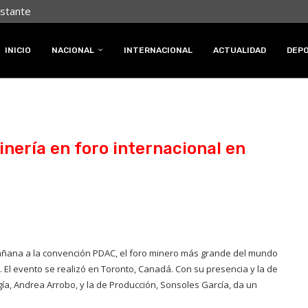
nstante
INICIO
NACIONAL
INTERNACIONAL
ACTUALIDAD
DEP
nería en foro internacional en
 mañana a la convención PDAC, el foro minero más grande del mundo
. El evento se realizó en Toronto, Canadá. Con su presencia y la de
rgía, Andrea Arrobo, y la de Producción, Sonsoles García, da un