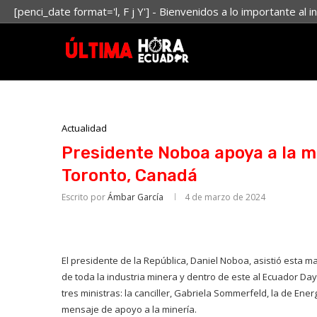
[penci_date format='l, F j Y'] - Bienvenidos a lo importante al i
Actualidad
Presidente Noboa apoya a la mi
Toronto, Canadá
Escrito por
Ámbar García
4 de marzo de 2024
El presidente de la República, Daniel Noboa, asistió esta
de toda la industria minera y dentro de este al Ecuador Day
tres ministras: la canciller, Gabriela Sommerfeld, la de Ene
mensaje de apoyo a la minería.