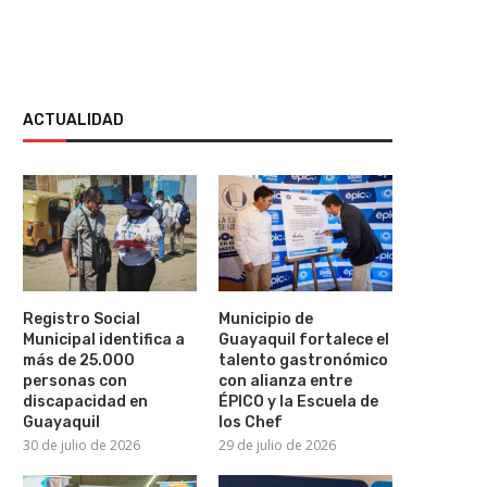
ACTUALIDAD
Registro Social
Municipio de
Municipal identifica a
Guayaquil fortalece el
más de 25.000
talento gastronómico
personas con
con alianza entre
discapacidad en
ÉPICO y la Escuela de
ÉPICO CAPACITA A 325
BIBLIOTECA MUNICIPAL A
Guayaquil
los Chef
EMPRENDEDORES EN
SEGUNDO TALLER DE LECTU
30 de julio de 2026
29 de julio de 2026
INTELIGENCIA ARTIFICIAL...
28 de julio de 2026
29 de julio de 2026