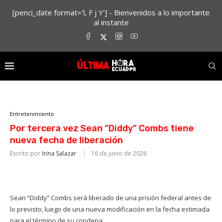
[penci_date format='l, F j Y'] - Bienvenidos a lo importante
al instante
Entretenimiento
Por tercera vez Sean “Diddy” Combs tiene
nueva fecha de liberación
Escrito por
Irina Salazar
16 de junio de 2026
Sean “Diddy” Combs será liberado de una prisión federal antes de
lo previsto, luego de una nueva modificación en la fecha estimada
para el término de su condena.