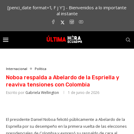
[penci_date format='l, F j Y'] - Bienvenidos a lo importante
al instante
Internacional
Política
Noboa respalda a Abelardo de la Espriella y
reaviva tensiones con Colombia
Escrito por
Gabriela Wellington
1 de junio de 2026
El presidente Daniel Noboa felicitó públicamente a Abelardo de la
Espriella por su desempeño en la primera vuelta de las elecciones
presidenciales de Colombia y expresó su respaldo de cara al