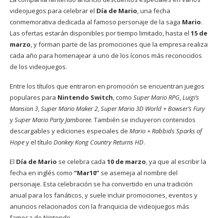
videojuegos para celebrar el
Día de Mario
, una fecha
conmemorativa dedicada al famoso personaje de la saga
Mario
.
Las ofertas estarán disponibles por tiempo limitado, hasta el
15 de
marzo
, y forman parte de las promociones que la empresa realiza
cada año para homenajear a uno de los íconos más reconocidos
de los videojuegos.
Entre los títulos que entraron en promoción se encuentran juegos
populares para
Nintendo Switch
, como
Super Mario RPG
,
Luigi’s
Mansion 3
,
Super Mario Maker 2
,
Super Mario 3D World + Bowser’s Fury
y
Super Mario Party Jamboree
. También se incluyeron contenidos
descargables y ediciones especiales de
Mario + Rabbids Sparks of
Hope
y el título
Donkey Kong Country Returns HD
.
El
Día de Mario
se celebra cada
10 de marzo
, ya que al escribir la
fecha en inglés como
“Mar10”
se asemeja al nombre del
personaje. Esta celebración se ha convertido en una tradición
anual para los fanáticos, y suele incluir promociones, eventos y
anuncios relacionados con la franquicia de videojuegos más
famosa de Nintendo.