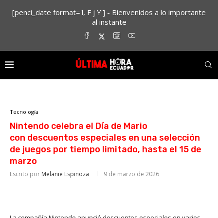
[penci_date format='l, F j Y'] - Bienvenidos a lo importante
al instante
Tecnología
Nintendo celebra el Día de Mario
con descuentos especiales en una selección
de juegos por tiempo limitado, hasta el 15 de
marzo
Escrito por
Melanie Espinoza
9 de marzo de 2026
La compañía Nintendo anunció descuentos especiales en varios