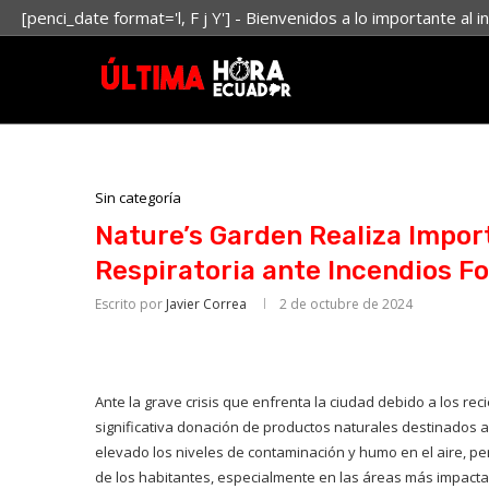
[penci_date format='l, F j Y'] - Bienvenidos a lo importante al i
Sin categoría
Nature’s Garden Realiza Impor
Respiratoria ante Incendios Fo
Escrito por
Javier Correa
2 de octubre de 2024
Ante la grave crisis que enfrenta la ciudad debido a los r
significativa donación de productos naturales destinados a
elevado los niveles de contaminación y humo en el aire, pe
de los habitantes, especialmente en las áreas más impact