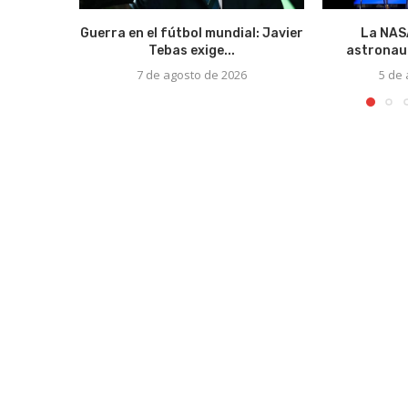
Guerra en el fútbol mundial: Javier
La NASA
Tebas exige...
astronaut
7 de agosto de 2026
5 de