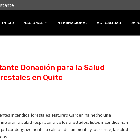
nstante
INICIO
NACIONAL
INTERNACIONAL
ACTUALIDAD
DEP
tante Donación para la Salud
restales en Quito
ecientes incendios forestales, Nature’s Garden ha hecho una
 mejorar la salud respiratoria de los afectados. Estos incendios han
rjudicando gravemente la calidad del ambiente y, por ende, la salud
adas.