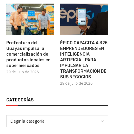
Nicolás Maduro comparece
EE.UU. envía primer vuelo 
nuevamente ante la Justicia de...
humanitaria a...
22 de julio de 2026
21 de julio de 2026
Prefectura del
ÉPICO CAPACITA A 325
Guayas impulsa la
EMPRENDEDORES EN
comercialización de
INTELIGENCIA
productos locales en
ARTIFICIAL PARA
supermercados
IMPULSAR LA
TRANSFORMACIÓN DE
29 de julio de 2026
SUS NEGOCIOS
29 de julio de 2026
CATEGORÍAS