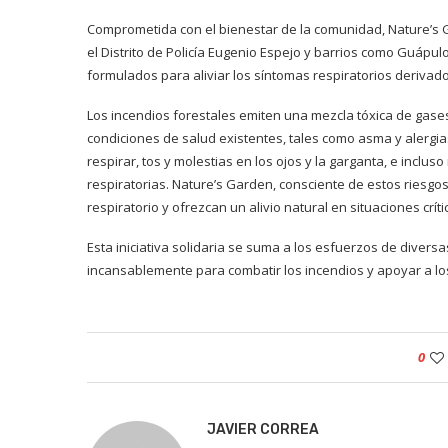
Comprometida con el bienestar de la comunidad, Nature’s G
el Distrito de Policía Eugenio Espejo y barrios como Guápul
formulados para aliviar los síntomas respiratorios derivado
Los incendios forestales emiten una mezcla tóxica de gases 
condiciones de salud existentes, tales como asma y alergi
respirar, tos y molestias en los ojos y la garganta, e inclu
respiratorias. Nature’s Garden, consciente de estos riesg
respiratorio y ofrezcan un alivio natural en situaciones críti
Esta iniciativa solidaria se suma a los esfuerzos de diver
incansablemente para combatir los incendios y apoyar a lo
0
JAVIER CORREA