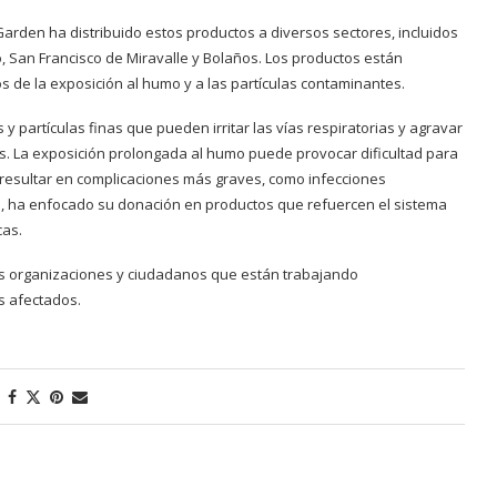
arden ha distribuido estos productos a diversos sectores, incluidos
o, San Francisco de Miravalle y Bolaños. Los productos están
s de la exposición al humo y a las partículas contaminantes.
y partículas finas que pueden irritar las vías respiratorias y agravar
as. La exposición prolongada al humo puede provocar dificultad para
so resultar en complicaciones más graves, como infecciones
os, ha enfocado su donación en productos que refuercen el sistema
cas.
sas organizaciones y ciudadanos que están trabajando
s afectados.