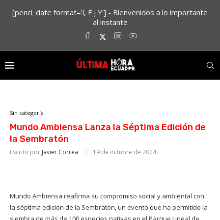
[penci_date format='l, F j Y'] - Bienvenidos a lo importante
al instante
Sin categoría
Mundo Ambiensa Lanza la Séptima Edición de
la Sembratón
Escrito por
Javier Correa
19 de octubre de 2024
Mundo Ambiensa reafirma su compromiso social y ambiental con
la séptima edición de la Sembratón, un evento que ha permitido la
siembra de más de 100 especies nativas en el Parque Lineal de