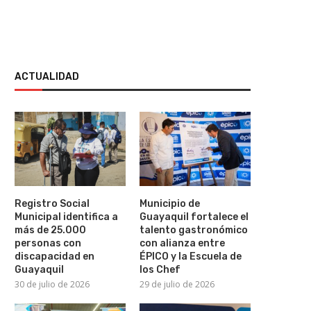
ACTUALIDAD
Registro Social
Municipio de
Municipal identifica a
Guayaquil fortalece el
más de 25.000
talento gastronómico
Erika Vélez y Víctor Aráuz
“La Odisea” bate récord en 
personas con
con alianza entre
confirman su relación...
y superaría...
discapacidad en
ÉPICO y la Escuela de
30 de julio de 2026
29 de julio de 2026
Guayaquil
los Chef
30 de julio de 2026
29 de julio de 2026