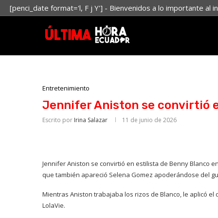
[penci_date format='l, F j Y'] - Bienvenidos a lo importante al i
Entretenimiento
Jennifer Aniston se convirtió 
Escrito por
Irina Salazar
11 de junio de 2026
Jennifer Aniston se convirtió en estilista de Benny Blanco e
que también apareció Selena Gomez apoderándose del guar
Mientras Aniston trabajaba los rizos de Blanco, le aplicó e
LolaVie.