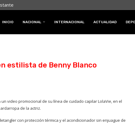
nstante
INICIO
NACIONAL
INTERNACIONAL
ACTUALIDAD
DEP
en estilista de Benny Blanco
n un video promocional de su línea de cuidado capilar LolaVie, en el
darropa de la actriz.
l detangler con protección térmica y el acondicionador sin enjuague de