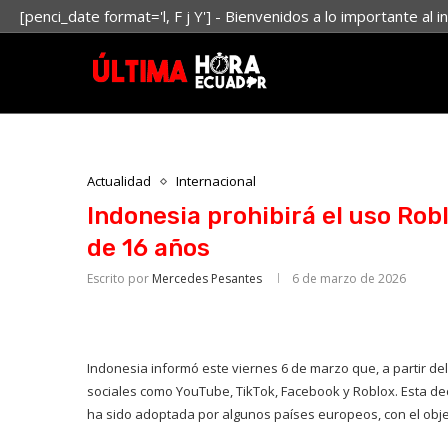
[penci_date format='l, F j Y'] - Bienvenidos a lo importante al i
Actualidad
Internacional
Indonesia prohibirá el uso Rob
de 16 años
Escrito por
Mercedes Pesantes
6 de marzo de 2026
Indonesia informó este viernes 6 de marzo que, a partir de
sociales como YouTube, TikTok, Facebook y Roblox. Esta d
ha sido adoptada por algunos países europeos, con el objet