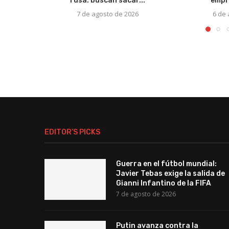
rusa: buscan sacar...
empr
7 de agosto de 2026
6 de
EDITOR’S PICKS
Guerra en el fútbol mundial:
Javier Tebas exige la salida de
Gianni Infantino de la FIFA
7 de agosto de 2026
Putin avanza contra la