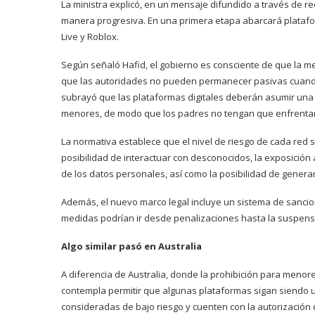
La ministra explicó, en un mensaje difundido a través de re
manera progresiva. En una primera etapa abarcará platafo
Live y Roblox.
Según señaló Hafid, el gobierno es consciente de que la med
que las autoridades no pueden permanecer pasivas cuando e
subrayó que las plataformas digitales deberán asumir una 
menores, de modo que los padres no tengan que enfrentar 
La normativa establece que el nivel de riesgo de cada red s
posibilidad de interactuar con desconocidos, la exposición 
de los datos personales, así como la posibilidad de generar
Además, el nuevo marco legal incluye un sistema de sanci
medidas podrían ir desde penalizaciones hasta la suspensión
Algo similar pasó en Australia
A diferencia de Australia, donde la prohibición para meno
contempla permitir que algunas plataformas sigan siendo u
consideradas de bajo riesgo y cuenten con la autorización 