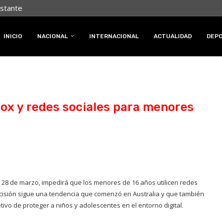
nstante
INICIO
NACIONAL
INTERNACIONAL
ACTUALIDAD
DEP
lox y redes sociales para menores
l 28 de marzo, impedirá que los menores de 16 años utilicen redes
ecisión sigue una tendencia que comenzó en Australia y que también
ivo de proteger a niños y adolescentes en el entorno digital.