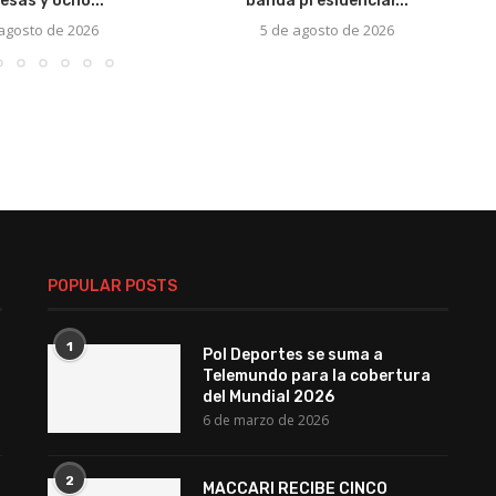
esas y ocho...
banda presidencial...
 agosto de 2026
5 de agosto de 2026
POPULAR POSTS
1
Pol Deportes se suma a
Telemundo para la cobertura
del Mundial 2026
6 de marzo de 2026
2
MACCARI RECIBE CINCO