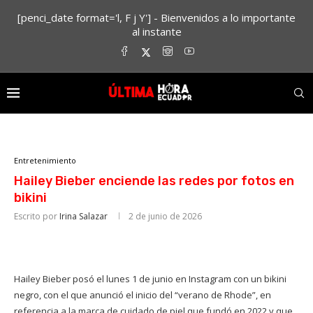
[penci_date format='l, F j Y'] - Bienvenidos a lo importante
al instante
Entretenimiento
Hailey Bieber enciende las redes por fotos en
bikini
Escrito por
Irina Salazar
2 de junio de 2026
Hailey Bieber posó el lunes 1 de junio en Instagram con un bikini
negro, con el que anunció el inicio del “verano de Rhode”, en
referencia a la marca de cuidado de piel que fundó en 2022 y que