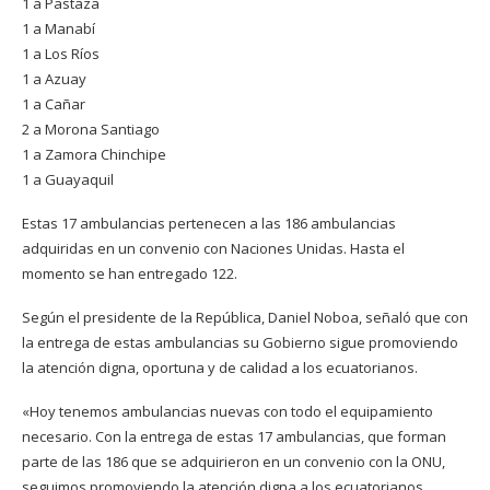
1 a Pastaza
1 a Manabí
1 a Los Ríos
1 a Azuay
1 a Cañar
2 a Morona Santiago
1 a Zamora Chinchipe
1 a Guayaquil
Estas 17 ambulancias pertenecen a las 186 ambulancias
adquiridas en un convenio con Naciones Unidas. Hasta el
momento se han entregado 122.
Según el presidente de la República, Daniel Noboa, señaló que con
la entrega de estas ambulancias su Gobierno sigue promoviendo
la atención digna, oportuna y de calidad a los ecuatorianos.
«Hoy tenemos ambulancias nuevas con todo el equipamiento
necesario. Con la entrega de estas 17 ambulancias, que forman
parte de las 186 que se adquirieron en un convenio con la ONU,
seguimos promoviendo la atención digna a los ecuatorianos,