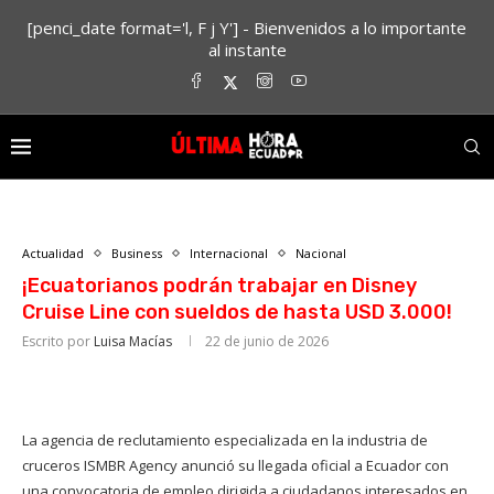
[penci_date format='l, F j Y'] - Bienvenidos a lo importante
al instante
Actualidad
Business
Internacional
Nacional
¡Ecuatorianos podrán trabajar en Disney
Cruise Line con sueldos de hasta USD 3.000!
Escrito por
Luisa Macías
22 de junio de 2026
La agencia de reclutamiento especializada en la industria de
cruceros ISMBR Agency anunció su llegada oficial a Ecuador con
una convocatoria de empleo dirigida a ciudadanos interesados en