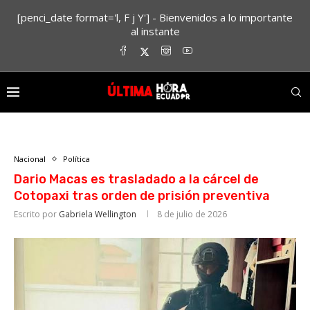
[penci_date format='l, F j Y'] - Bienvenidos a lo importante
al instante
Nacional
Política
Dario Macas es trasladado a la cárcel de
Cotopaxi tras orden de prisión preventiva
Escrito por
Gabriela Wellington
8 de julio de 2026