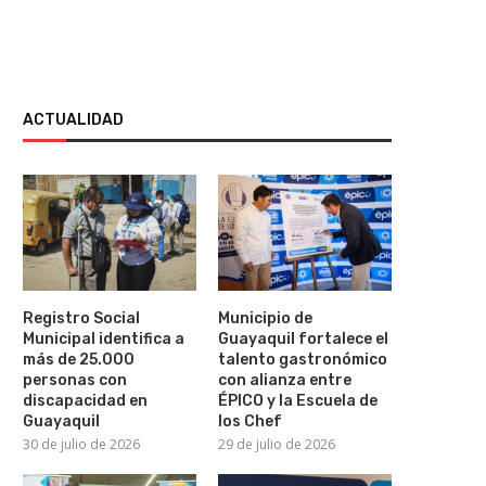
ACTUALIDAD
¡Elton John cumple 36 años sin
beber alcohol!
Registro Social
Municipio de
30 de julio de 2026
Municipal identifica a
Guayaquil fortalece el
más de 25.000
talento gastronómico
personas con
con alianza entre
discapacidad en
ÉPICO y la Escuela de
Guayaquil
los Chef
30 de julio de 2026
29 de julio de 2026
Nicolás Maduro compa