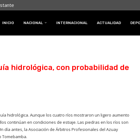
nstante
INICIO
NACIONAL
INTERNACIONAL
ACTUALIDAD
DEP
ía hidrológica, con probabilidad de
uía hidrológica. Aunque los cuatro ríos mostraron un ligero aumento
los continúan en condiciones de estiaje. Las piedras en los ríos son
Un día antes, la Asociación de Árbitros Profesionales del Azuay
río Tomebamba.