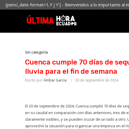
[penci_date format='l, F j Y'] - Bienvenidos a lo importante al i
Sin categoría
Cuenca cumple 70 días de sequ
lluvia para el fin de semana
Escrito por
Ámbar García
20 de septiembre de 2024
El 20 de septiembre de 2024, Cuenca cumplió 70 días de seq
en su caudal en comparación con días anteriores, tres de el
claramente visibles, y se pueden cruzar de un lado a otro. 
aprovechó la situación para organizar una limpieza en el 