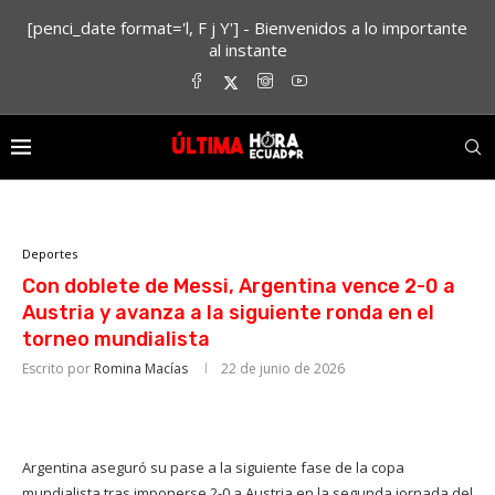
[penci_date format='l, F j Y'] - Bienvenidos a lo importante
al instante
Deportes
Con doblete de Messi, Argentina vence 2-0 a
Austria y avanza a la siguiente ronda en el
torneo mundialista
Escrito por
Romina Macías
22 de junio de 2026
Argentina aseguró su pase a la siguiente fase de la copa
mundialista tras imponerse 2-0 a Austria en la segunda jornada del