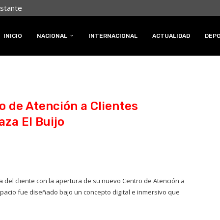
nstante
INICIO
NACIONAL
INTERNACIONAL
ACTUALIDAD
DEP
o de Atención a Clientes
za El Buijo
a del cliente con la apertura de su nuevo Centro de Atención a
pacio fue diseñado bajo un concepto digital e inmersivo que
.