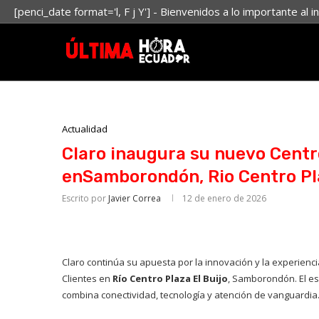
[penci_date format='l, F j Y'] - Bienvenidos a lo importante al i
Actualidad
Claro inaugura su nuevo Centr
enSamborondón, Rio Centro Pla
Escrito por
Javier Correa
12 de enero de 2026
Claro continúa su apuesta por la innovación y la experienci
Clientes en
Río Centro Plaza El Buijo
, Samborondón. El es
combina conectividad, tecnología y atención de vanguardia