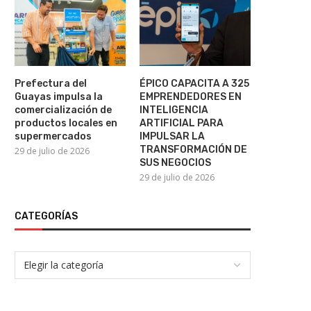
ÉPICO CAPACITA A 325
BIBLIOTECA MUNICIPAL A
EMPRENDEDORES EN
SEGUNDO TALLER DE LECTU
INTELIGENCIA ARTIFICIAL...
28 de julio de 2026
29 de julio de 2026
Prefectura del
ÉPICO CAPACITA A 325
Guayas impulsa la
EMPRENDEDORES EN
comercialización de
INTELIGENCIA
productos locales en
ARTIFICIAL PARA
supermercados
IMPULSAR LA
TRANSFORMACIÓN DE
29 de julio de 2026
SUS NEGOCIOS
29 de julio de 2026
CATEGORÍAS