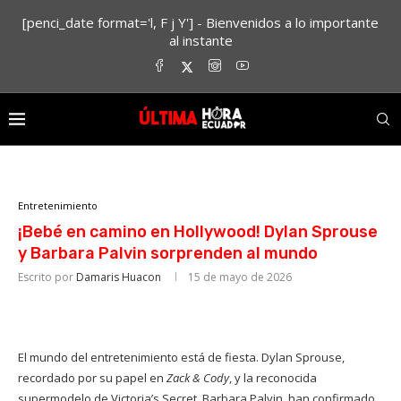
[penci_date format='l, F j Y'] - Bienvenidos a lo importante
al instante
Entretenimiento
¡Bebé en camino en Hollywood! Dylan Sprouse
y Barbara Palvin sorprenden al mundo
Escrito por
Damaris Huacon
15 de mayo de 2026
El mundo del entretenimiento está de fiesta. Dylan Sprouse,
recordado por su papel en
Zack & Cody
, y la reconocida
supermodelo de Victoria’s Secret, Barbara Palvin, han confirmado