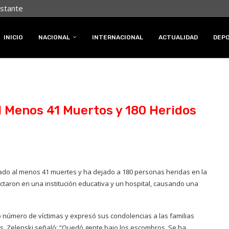
nstante
INICIO
NACIONAL
INTERNACIONAL
ACTUALIDAD
DEP
l Menos 41 Muertos y 180 Heridos
ado al menos 41 muertes y ha dejado a 180 personas heridas en la
actaron en una institución educativa y un hospital, causando una
to número de víctimas y expresó sus condolencias a las familias
s, Zelenski señaló: “Quedó gente bajo los escombros. Se ha