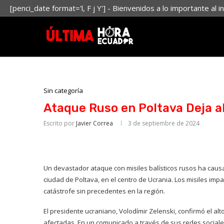
[penci_date format='l, F j Y'] - Bienvenidos a lo importante al i
Sin categoría
Ataque Ruso en Poltava Deja a
Escrito por
Javier Correa
3 de septiembre de 2024
Un devastador ataque con misiles balísticos rusos ha caus
ciudad de Poltava, en el centro de Ucrania. Los misiles imp
catástrofe sin precedentes en la región.
El presidente ucraniano, Volodímir Zelenski, confirmó el al
afectadas. En un comunicado a través de sus redes sociale