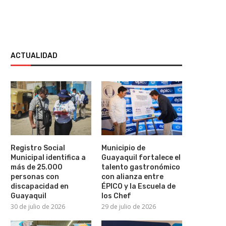
ACTUALIDAD
Registro Social
Municipio de
Municipal identifica a
Guayaquil fortalece el
más de 25.000
talento gastronómico
personas con
con alianza entre
discapacidad en
ÉPICO y la Escuela de
Guayaquil
los Chef
30 de julio de 2026
29 de julio de 2026
¡Elton John cumple 36 años sin
beber alcohol!