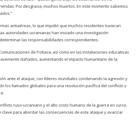
 heridas. Por desgracia, muchos muertos. En este momento sabemos
gados.”
rmas antiaéreas, lo que impidió que muchos residentes tuvieran
Las autoridades ucranianas han iniciado una investigación
y determinar las responsabilidades correspondientes.
e Comunicaciones de Poltava, así como en las instalaciones educativas
 gravemente dañados, aumentando el impacto humanitario de la
ión ante el ataque, con líderes mundiales condenando la agresión y
o los llamados globales para una resolución pacífica del conflicto y
ra.
onflicto ruso-ucraniano y el alto costo humano de la guerra en curso.
rán clave para abordar las consecuencias de este ataque y avanzar