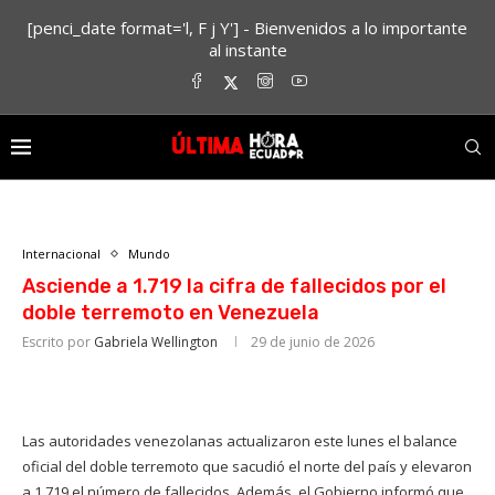
[penci_date format='l, F j Y'] - Bienvenidos a lo importante
al instante
Internacional
Mundo
Asciende a 1.719 la cifra de fallecidos por el
doble terremoto en Venezuela
Escrito por
Gabriela Wellington
29 de junio de 2026
Las autoridades venezolanas actualizaron este lunes el balance
oficial del doble terremoto que sacudió el norte del país y elevaron
a 1.719 el número de fallecidos. Además, el Gobierno informó que