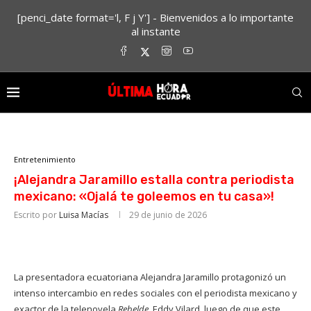
[penci_date format='l, F j Y'] - Bienvenidos a lo importante
al instante
Entretenimiento
¡Alejandra Jaramillo estalla contra periodista
mexicano: «Ojalá te goleemos en tu casa»!
Escrito por
Luisa Macías
29 de junio de 2026
La presentadora ecuatoriana Alejandra Jaramillo protagonizó un
intenso intercambio en redes sociales con el periodista mexicano y
exactor de la telenovela
Rebelde
, Eddy Vilard, luego de que este