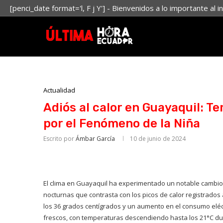
[penci_date format='l, F j Y'] - Bienvenidos a lo importante al i
Actualidad
Adiós al calor en Guayaquil: T
por el Fenómeno de la Niña
Escrito por
Ámbar García
10 de junio de 2024
El clima en Guayaquil ha experimentado un notable cambio
nocturnas que contrasta con los picos de calor registrado
los 36 grados centígrados y un aumento en el consumo eléct
frescos, con temperaturas descendiendo hasta los 21°C du