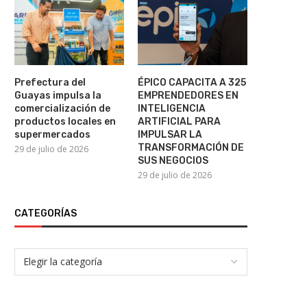
ÉPICO CAPACITA A 325
BIBLIOTECA MUNICIPAL A
EMPRENDEDORES EN
SEGUNDO TALLER DE LECTU
Prefectura del
ÉPICO CAPACITA A 325
INTELIGENCIA ARTIFICIAL...
28 de julio de 2026
Guayas impulsa la
EMPRENDEDORES EN
29 de julio de 2026
comercialización de
INTELIGENCIA
productos locales en
ARTIFICIAL PARA
supermercados
IMPULSAR LA
TRANSFORMACIÓN DE
29 de julio de 2026
SUS NEGOCIOS
29 de julio de 2026
CATEGORÍAS