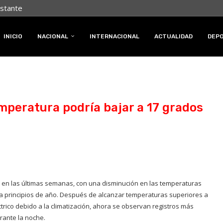
nstante
INICIO
NACIONAL
INTERNACIONAL
ACTUALIDAD
DEP
emperatura podría bajar a 17 grados
 en las últimas semanas, con una disminución en las temperaturas
s a principios de año. Después de alcanzar temperaturas superiores a
rico debido a la climatización, ahora se observan registros más
rante la noche.