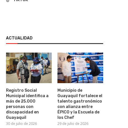
ACTUALIDAD
Registro Social
Municipio de
Municipal identifica a
Guayaquil fortalece el
Viviana Veloz da un paso al
Ecuador y Argentina fi
más de 25.000
talento gastronómico
costado y...
acuerdos sobre extradició
personas con
con alianza entre
discapacidad en
ÉPICO y la Escuela de
4 de agosto de 2026
4 de agosto de 2026
Guayaquil
los Chef
30 de julio de 2026
29 de julio de 2026