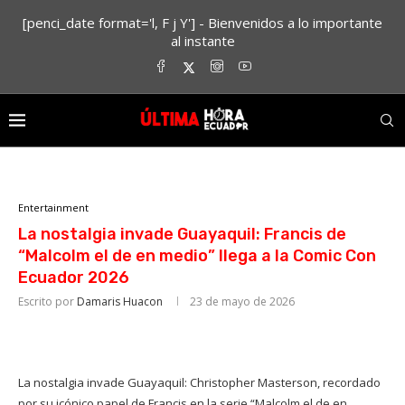
[penci_date format='l, F j Y'] - Bienvenidos a lo importante
al instante
Entertainment
La nostalgia invade Guayaquil: Francis de
“Malcolm el de en medio” llega a la Comic Con
Ecuador 2026
Escrito por
Damaris Huacon
23 de mayo de 2026
La nostalgia invade Guayaquil: Christopher Masterson, recordado
por su icónico papel de Francis en la serie “Malcolm el de en