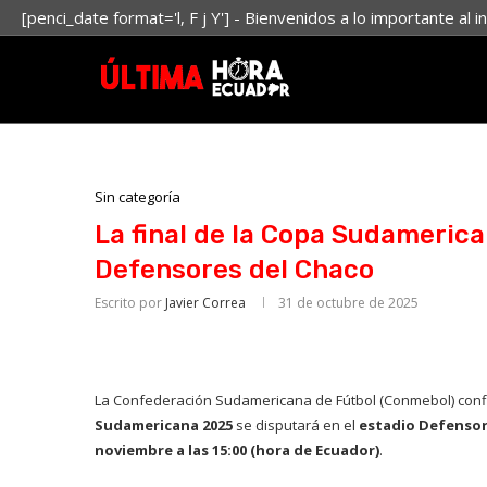
[penci_date format='l, F j Y'] - Bienvenidos a lo importante al i
Sin categoría
La final de la Copa Sudamerica
Defensores del Chaco
Escrito por
Javier Correa
31 de octubre de 2025
La Confederación Sudamericana de Fútbol (Conmebol) con
Sudamericana 2025
se disputará en el
estadio Defensor
noviembre a las 15:00 (hora de Ecuador)
.