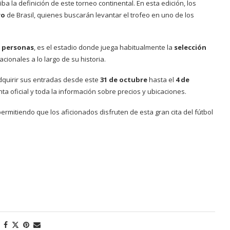
ba la definición de este torneo continental. En esta edición, los
ro
de Brasil, quienes buscarán levantar el trofeo en uno de los
0 personas
, es el estadio donde juega habitualmente la
selección
ionales a lo largo de su historia.
quirir sus entradas desde este
31 de octubre
hasta el
4 de
nta oficial y toda la información sobre precios y ubicaciones.
permitiendo que los aficionados disfruten de esta gran cita del fútbol