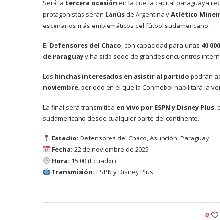
Será la
tercera ocasión
en la que la capital paraguaya reci
protagonistas serán
Lanús
de Argentina y
Atlético Minei
escenarios más emblemáticos del fútbol sudamericano.
El
Defensores del Chaco
, con capacidad para unas
40 00
de Paraguay
y ha sido sede de grandes encuentros internac
Los
hinchas interesados en asistir al partido
podrán ad
noviembre
, periodo en el que la Conmebol habilitará la ve
La final será transmitida
en vivo por ESPN y Disney Plus
, 
sudamericano desde cualquier parte del continente.
Estadio:
Defensores del Chaco, Asunción, Paraguay
Fecha:
22 de noviembre de 2025
Hora:
15:00 (Ecuador)
Transmisión:
ESPN y Disney Plus
0