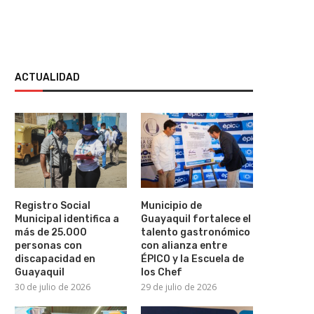
ACTUALIDAD
Registro Social
Municipio de
Municipal identifica a
Guayaquil fortalece el
más de 25.000
talento gastronómico
personas con
con alianza entre
discapacidad en
ÉPICO y la Escuela de
¡Elton John cumple 36 años sin
Guayaquil
los Chef
beber alcohol!
30 de julio de 2026
29 de julio de 2026
30 de julio de 2026