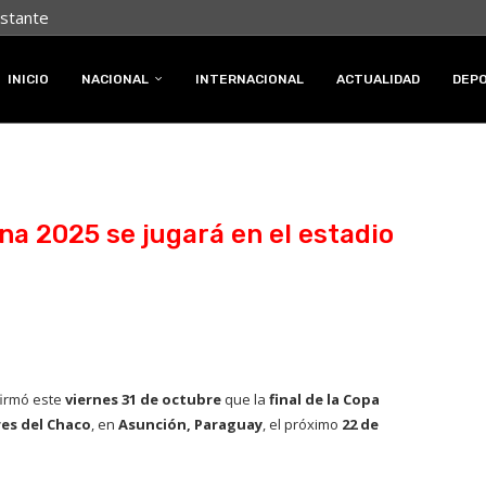
nstante
INICIO
NACIONAL
INTERNACIONAL
ACTUALIDAD
DEP
na 2025 se jugará en el estadio
firmó este
viernes 31 de octubre
que la
final de la Copa
es del Chaco
, en
Asunción, Paraguay
, el próximo
22 de