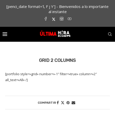
[penci_date format='l, F j Y'] - Bienvenidos a lo importante
al instante
GRID 2 COLUMNS
[portfolio style=»grid» number=»-1″ filter=»true» column=»2″
all_text=»All» /]
COMPARTIR