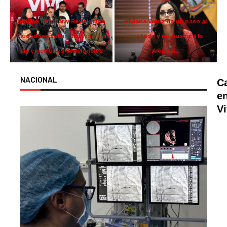
Unidad Popular y Revolución
Viviana Veloz da un paso al
Ciudadana sellan alianza para
costado y no buscará la
las elecciones seccionales
Alcaldía...
NACIONAL
C
e
V