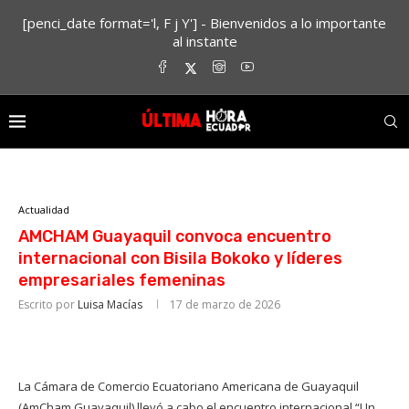
[penci_date format='l, F j Y'] - Bienvenidos a lo importante
al instante
Actualidad
AMCHAM Guayaquil convoca encuentro
internacional con Bisila Bokoko y líderes
empresariales femeninas
Escrito por
Luisa Macías
17 de marzo de 2026
La Cámara de Comercio Ecuatoriano Americana de Guayaquil
(AmCham Guayaquil) llevó a cabo el encuentro internacional “Un