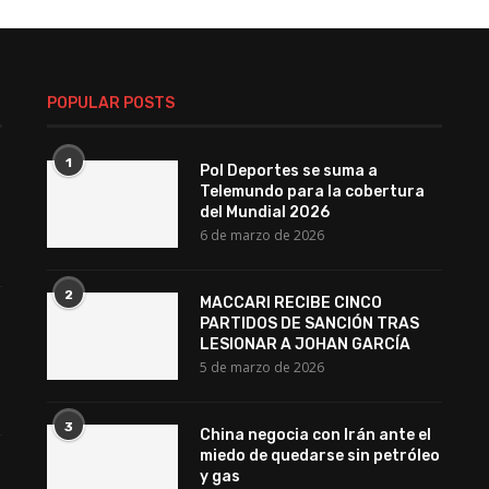
POPULAR POSTS
1
Pol Deportes se suma a
Telemundo para la cobertura
del Mundial 2026
6 de marzo de 2026
2
MACCARI RECIBE CINCO
l
PARTIDOS DE SANCIÓN TRAS
LESIONAR A JOHAN GARCÍA
5 de marzo de 2026
3
China negocia con Irán ante el
miedo de quedarse sin petróleo
y gas