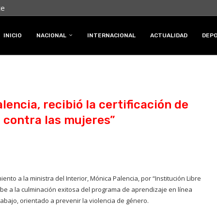
te
INICIO
NACIONAL
INTERNACIONAL
ACTUALIDAD
DEP
lencia, recibió la certificación de
a contra las mujeres”
ento a la ministra del Interior, Mónica Palencia, por “Institución Libre
ebe a la culminación exitosa del programa de aprendizaje en línea
abajo, orientado a prevenir la violencia de género.