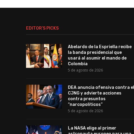
EDITOR’S PICKS
Abelardo de la Espriella recibe
la banda presidencial que
usará al asumir el mando de
Colombia
5 de agosto de 2026
DEA anuncia ofensiva contra e
CJNG y advierte acciones
contra presuntos
“narcopoliticos”
5 de agosto de 2026
La NASA elige al primer
astronauta europeo para una