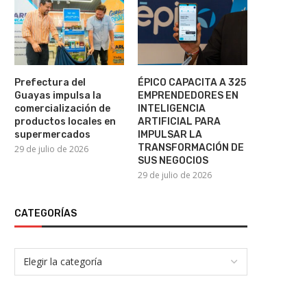
E.UU. envía primer vuelo de ayuda
Haaland cumple 26 año
humanitaria a...
cuánto asciende la..
Prefectura del
ÉPICO CAPACITA A 325
21 de julio de 2026
21 de julio de 2026
Guayas impulsa la
EMPRENDEDORES EN
comercialización de
INTELIGENCIA
productos locales en
ARTIFICIAL PARA
supermercados
IMPULSAR LA
TRANSFORMACIÓN DE
29 de julio de 2026
SUS NEGOCIOS
29 de julio de 2026
CATEGORÍAS