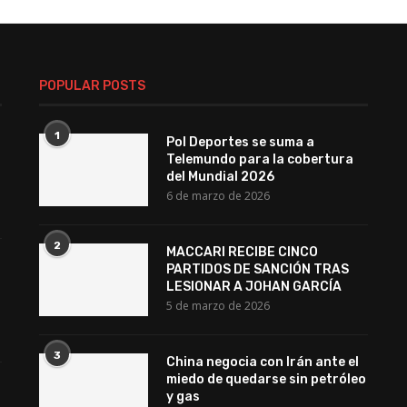
POPULAR POSTS
1
Pol Deportes se suma a
Telemundo para la cobertura
del Mundial 2026
6 de marzo de 2026
2
MACCARI RECIBE CINCO
l
PARTIDOS DE SANCIÓN TRAS
LESIONAR A JOHAN GARCÍA
5 de marzo de 2026
3
China negocia con Irán ante el
miedo de quedarse sin petróleo
y gas