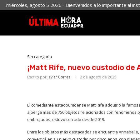
miércoles, agosto 5 2026 - Bienvenidos a lo importante al ins
Sin categoría
¡Matt Rife, nuevo custodio de 
Escrito por
Javier Correa
2 de agosto de 2025
El comediante estadounidense Matt Rife adquirió la famosa
alberga más de 750 objetos relacionados con fenómenos par
embrujados, estuvo cerrado desde 2019.
Entre los objetos más destacados se encuentra Annabelle, l
convertirá en su nuevo custodio por cinco años, con planes 