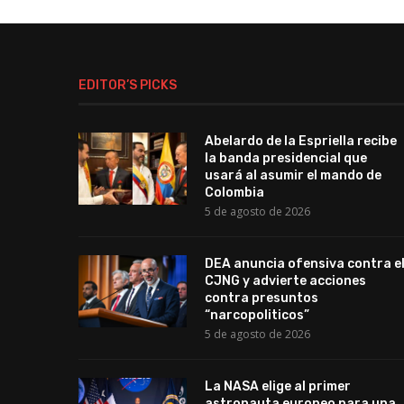
EDITOR’S PICKS
Abelardo de la Espriella recibe
la banda presidencial que
usará al asumir el mando de
Colombia
5 de agosto de 2026
DEA anuncia ofensiva contra e
CJNG y advierte acciones
contra presuntos
“narcopoliticos”
5 de agosto de 2026
La NASA elige al primer
astronauta europeo para una