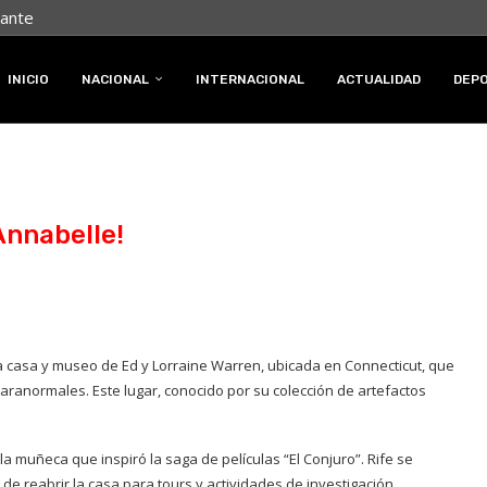
tante
INICIO
NACIONAL
INTERNACIONAL
ACTUALIDAD
DEP
Annabelle!
 casa y museo de Ed y Lorraine Warren, ubicada en Connecticut, que
anormales. Este lugar, conocido por su colección de artefactos
a muñeca que inspiró la saga de películas “El Conjuro”. Rife se
de reabrir la casa para tours y actividades de investigación