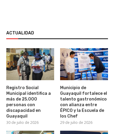
ACTUALIDAD
Registro Social
Municipio de
Municipal identifica a
Guayaquil fortalece el
E.UU. envía primer vuelo de ayuda
Haaland cumple 26 año
más de 25.000
talento gastronómico
humanitaria a...
cuánto asciende la..
personas con
con alianza entre
21 de julio de 2026
21 de julio de 2026
discapacidad en
ÉPICO y la Escuela de
Guayaquil
los Chef
30 de julio de 2026
29 de julio de 2026