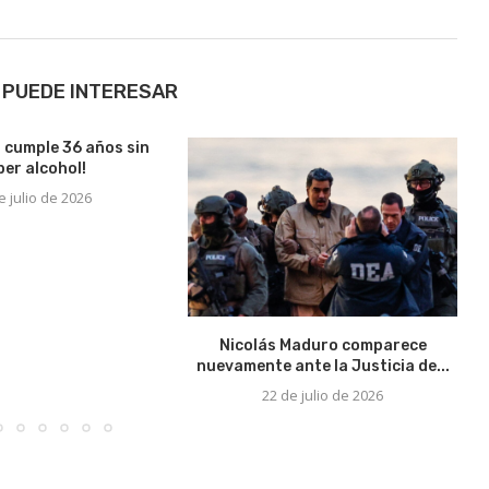
 PUEDE INTERESAR
n cumple 36 años sin
ber alcohol!
e julio de 2026
Nicolás Maduro comparece
E
nuevamente ante la Justicia de...
22 de julio de 2026