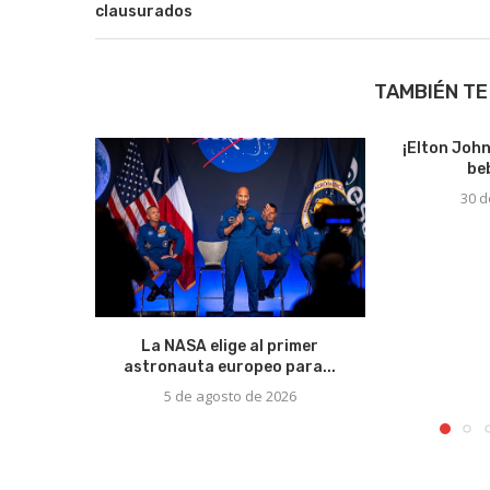
clausurados
TAMBIÉN TE
¡Elton Joh
be
30 d
La NASA elige al primer
astronauta europeo para...
5 de agosto de 2026